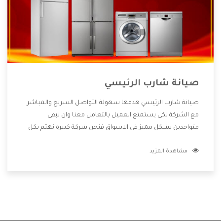
صيانة شارب الرئيسي
صيانة شارب الرئيسي هدفها سهولة التواصل السريع والمباشر
مع الشركة لكى يستمتع العميل بالتعامل معنا وان نبقى
متواجدين بشكل مميز فى الاسواق فنحن شركة كبيرة نهتم بكل
التفاصيل المهمة للعميل وان يستمتع بالخدمات التى تنفرد
مشاهدة المزيد
الشركة بها والتى تكون منها خدمة الصيانة التى تكون من أهم
الخدمات التى يرغب بها العميل لأنها تحافظ على كفاءة المنتج
كما أن شركة شارب تقدم لنا جميع الأجهزة التى نبحث عنها وأقوى
الأسعار التى تكون مناسبة لكثير من العملاء