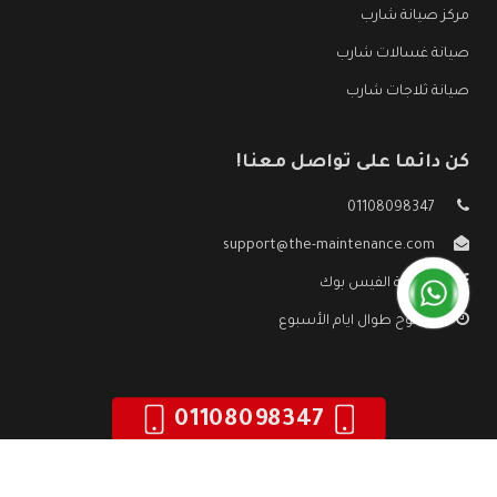
مركز صيانة شارب
صيانة غسالات شارب
صيانة ثلاجات شارب
كن دائما على تواصل معنا!
01108098347
support@the-maintenance.com
صفحة الفيس بوك
مفتوح طوال ايام الأسبوع
01108098347
جميع الحقوق محفوظه ©
صيانة شارب