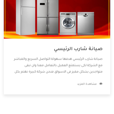
صيانة شارب الرئيسي
صيانة شارب الرئيسي هدفها سهولة التواصل السريع والمباشر
مع الشركة لكى يستمتع العميل بالتعامل معنا وان نبقى
متواجدين بشكل مميز فى الاسواق فنحن شركة كبيرة نهتم بكل
التفاصيل المهمة للعميل وان يستمتع بالخدمات التى تنفرد
مشاهدة المزيد
الشركة بها والتى تكون منها خدمة الصيانة التى تكون من أهم
الخدمات التى يرغب بها العميل لأنها تحافظ على كفاءة المنتج
كما أن شركة شارب تقدم لنا جميع الأجهزة التى نبحث عنها وأقوى
الأسعار التى تكون مناسبة لكثير من العملاء