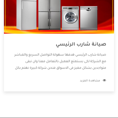
صيانة شارب الرئيسي
صيانة شارب الرئيسي هدفها سهولة التواصل السريع والمباشر
مع الشركة لكى يستمتع العميل بالتعامل معنا وان نبقى
متواجدين بشكل مميز فى الاسواق فنحن شركة كبيرة نهتم بكل
التفاصيل المهمة للعميل وان يستمتع بالخدمات التى تنفرد
مشاهدة المزيد
الشركة بها والتى تكون منها خدمة الصيانة التى تكون من أهم
الخدمات التى يرغب بها العميل لأنها تحافظ على كفاءة المنتج
كما أن شركة شارب تقدم لنا جميع الأجهزة التى نبحث عنها وأقوى
الأسعار التى تكون مناسبة لكثير من العملاء