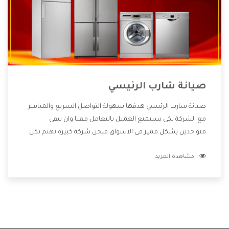
صيانة شارب الرئيسي
صيانة شارب الرئيسي هدفها سهولة التواصل السريع والمباشر
مع الشركة لكى يستمتع العميل بالتعامل معنا وان نبقى
متواجدين بشكل مميز فى الاسواق فنحن شركة كبيرة نهتم بكل
التفاصيل المهمة للعميل وان يستمتع بالخدمات التى تنفرد
مشاهدة المزيد
الشركة بها والتى تكون منها خدمة الصيانة التى تكون من أهم
الخدمات التى يرغب بها العميل لأنها تحافظ على كفاءة المنتج
كما أن شركة شارب تقدم لنا جميع الأجهزة التى نبحث عنها وأقوى
الأسعار التى تكون مناسبة لكثير من العملاء