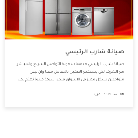
صيانة شارب الرئيسي
صيانة شارب الرئيسي هدفها سهولة التواصل السريع والمباشر
مع الشركة لكى يستمتع العميل بالتعامل معنا وان نبقى
متواجدين بشكل مميز فى الاسواق فنحن شركة كبيرة نهتم بكل
التفاصيل المهمة للعميل وان يستمتع بالخدمات التى تنفرد
مشاهدة المزيد
الشركة بها والتى تكون منها خدمة الصيانة التى تكون من أهم
الخدمات التى يرغب بها العميل لأنها تحافظ على كفاءة المنتج
كما أن شركة شارب تقدم لنا جميع الأجهزة التى نبحث عنها وأقوى
الأسعار التى تكون مناسبة لكثير من العملاء