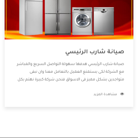
صيانة شارب الرئيسي
صيانة شارب الرئيسي هدفها سهولة التواصل السريع والمباشر
مع الشركة لكى يستمتع العميل بالتعامل معنا وان نبقى
متواجدين بشكل مميز فى الاسواق فنحن شركة كبيرة نهتم بكل
التفاصيل المهمة للعميل وان يستمتع بالخدمات التى تنفرد
مشاهدة المزيد
الشركة بها والتى تكون منها خدمة الصيانة التى تكون من أهم
الخدمات التى يرغب بها العميل لأنها تحافظ على كفاءة المنتج
كما أن شركة شارب تقدم لنا جميع الأجهزة التى نبحث عنها وأقوى
الأسعار التى تكون مناسبة لكثير من العملاء