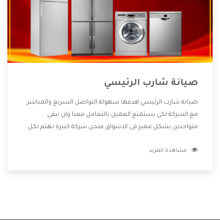
صيانة شارب الرئيسي
صيانة شارب الرئيسي هدفها سهولة التواصل السريع والمباشر
مع الشركة لكى يستمتع العميل بالتعامل معنا وان نبقى
متواجدين بشكل مميز فى الاسواق فنحن شركة كبيرة نهتم بكل
التفاصيل المهمة للعميل وان يستمتع بالخدمات التى تنفرد
مشاهدة المزيد
الشركة بها والتى تكون منها خدمة الصيانة التى تكون من أهم
الخدمات التى يرغب بها العميل لأنها تحافظ على كفاءة المنتج
كما أن شركة شارب تقدم لنا جميع الأجهزة التى نبحث عنها وأقوى
الأسعار التى تكون مناسبة لكثير من العملاء