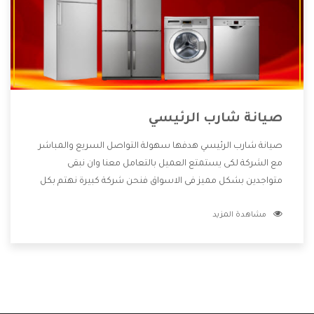
صيانة شارب الرئيسي
صيانة شارب الرئيسي هدفها سهولة التواصل السريع والمباشر
مع الشركة لكى يستمتع العميل بالتعامل معنا وان نبقى
متواجدين بشكل مميز فى الاسواق فنحن شركة كبيرة نهتم بكل
التفاصيل المهمة للعميل وان يستمتع بالخدمات التى تنفرد
مشاهدة المزيد
الشركة بها والتى تكون منها خدمة الصيانة التى تكون من أهم
الخدمات التى يرغب بها العميل لأنها تحافظ على كفاءة المنتج
كما أن شركة شارب تقدم لنا جميع الأجهزة التى نبحث عنها وأقوى
الأسعار التى تكون مناسبة لكثير من العملاء