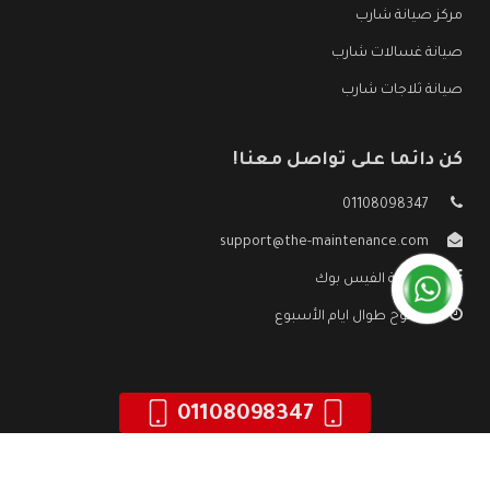
مركز صيانة شارب
صيانة غسالات شارب
صيانة ثلاجات شارب
كن دائما على تواصل معنا!
01108098347
support@the-maintenance.com
صفحة الفيس بوك
مفتوح طوال ايام الأسبوع
01108098347
جميع الحقوق محفوظه ©
صيانة شارب