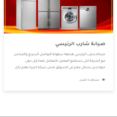
صيانة شارب الرئيسي
صيانة شارب الرئيسي هدفها سهولة التواصل السريع والمباشر
مع الشركة لكى يستمتع العميل بالتعامل معنا وان نبقى
متواجدين بشكل مميز فى الاسواق فنحن شركة كبيرة نهتم بكل
التفاصيل المهمة للعميل وان يستمتع بالخدمات التى تنفرد
مشاهدة المزيد
الشركة بها والتى تكون منها خدمة الصيانة التى تكون من أهم
الخدمات التى يرغب بها العميل لأنها تحافظ على كفاءة المنتج
كما أن شركة شارب تقدم لنا جميع الأجهزة التى نبحث عنها وأقوى
الأسعار التى تكون مناسبة لكثير من العملاء