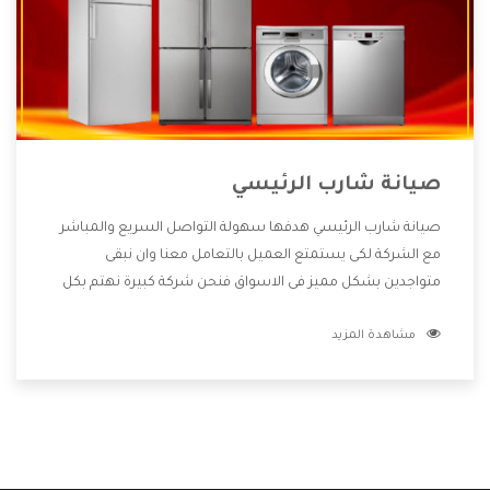
صيانة شارب الرئيسي
صيانة شارب الرئيسي هدفها سهولة التواصل السريع والمباشر
مع الشركة لكى يستمتع العميل بالتعامل معنا وان نبقى
متواجدين بشكل مميز فى الاسواق فنحن شركة كبيرة نهتم بكل
التفاصيل المهمة للعميل وان يستمتع بالخدمات التى تنفرد
مشاهدة المزيد
الشركة بها والتى تكون منها خدمة الصيانة التى تكون من أهم
الخدمات التى يرغب بها العميل لأنها تحافظ على كفاءة المنتج
كما أن شركة شارب تقدم لنا جميع الأجهزة التى نبحث عنها وأقوى
الأسعار التى تكون مناسبة لكثير من العملاء