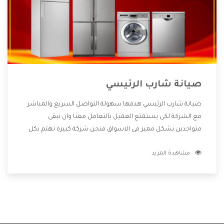
صيانة شارب الرئيسي
صيانة شارب الرئيسي هدفها سهولة التواصل السريع والمباشر
مع الشركة لكى يستمتع العميل بالتعامل معنا وان نبقى
متواجدين بشكل مميز فى الاسواق فنحن شركة كبيرة نهتم بكل
التفاصيل المهمة للعميل وان يستمتع بالخدمات التى تنفرد
مشاهدة المزيد
الشركة بها والتى تكون منها خدمة الصيانة التى تكون من أهم
الخدمات التى يرغب بها العميل لأنها تحافظ على كفاءة المنتج
كما أن شركة شارب تقدم لنا جميع الأجهزة التى نبحث عنها وأقوى
الأسعار التى تكون مناسبة لكثير من العملاء