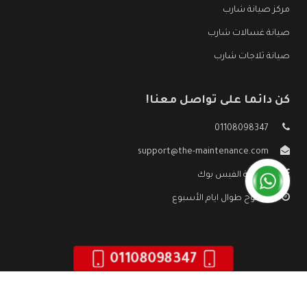
مركز صيانة شارب
صيانة غسالات شارب
صيانة ثلاجات شارب
كن دائما على تواصل معنا!
01108098347
support@the-maintenance.com
صفحة الفيس بوك
مفتوح طوال ايام الأسبوع
01108098347
جميع الحقوق محفوظه ©
صيانة شارب