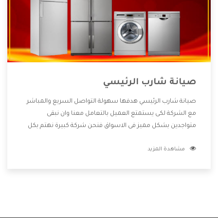
صيانة شارب الرئيسي
صيانة شارب الرئيسي هدفها سهولة التواصل السريع والمباشر
مع الشركة لكى يستمتع العميل بالتعامل معنا وان نبقى
متواجدين بشكل مميز فى الاسواق فنحن شركة كبيرة نهتم بكل
التفاصيل المهمة للعميل وان يستمتع بالخدمات التى تنفرد
مشاهدة المزيد
الشركة بها والتى تكون منها خدمة الصيانة التى تكون من أهم
الخدمات التى يرغب بها العميل لأنها تحافظ على كفاءة المنتج
كما أن شركة شارب تقدم لنا جميع الأجهزة التى نبحث عنها وأقوى
الأسعار التى تكون مناسبة لكثير من العملاء