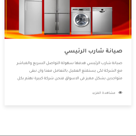
صيانة شارب الرئيسي
صيانة شارب الرئيسي هدفها سهولة التواصل السريع والمباشر
مع الشركة لكى يستمتع العميل بالتعامل معنا وان نبقى
متواجدين بشكل مميز فى الاسواق فنحن شركة كبيرة نهتم بكل
التفاصيل المهمة للعميل وان يستمتع بالخدمات التى تنفرد
مشاهدة المزيد
الشركة بها والتى تكون منها خدمة الصيانة التى تكون من أهم
الخدمات التى يرغب بها العميل لأنها تحافظ على كفاءة المنتج
كما أن شركة شارب تقدم لنا جميع الأجهزة التى نبحث عنها وأقوى
الأسعار التى تكون مناسبة لكثير من العملاء