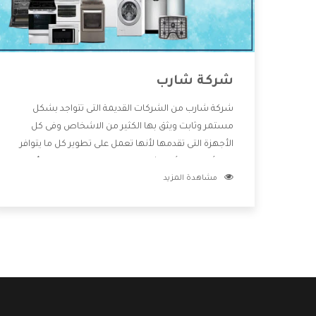
شركة شارب
شركة شارب من الشركات القديمة التى تتواجد بشكل
مستمر وثابت ويثق بها الكثير من الاشخاص وفى كل
الأجهزة التى تقدمها لأنها تعمل على تطوير كل ما يتوافر
فى الأسواق ولأنها شركة معروفة تهتم جدا بتوفير أفضل
مشاهدة المزيد
خدمات ما بعد البيع مع المنتجات وتقدم للعملاء أقوى
العروض والخصومات التى تسهل على المستهلك
الاستمتاع بشراء جميع ما نقدمه لكم معنا هتجد كل ما
هو جديد وأفضل