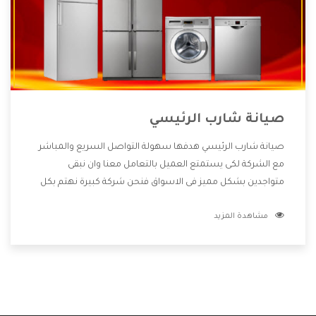
صيانة شارب الرئيسي
صيانة شارب الرئيسي هدفها سهولة التواصل السريع والمباشر
مع الشركة لكى يستمتع العميل بالتعامل معنا وان نبقى
متواجدين بشكل مميز فى الاسواق فنحن شركة كبيرة نهتم بكل
التفاصيل المهمة للعميل وان يستمتع بالخدمات التى تنفرد
مشاهدة المزيد
الشركة بها والتى تكون منها خدمة الصيانة التى تكون من أهم
الخدمات التى يرغب بها العميل لأنها تحافظ على كفاءة المنتج
كما أن شركة شارب تقدم لنا جميع الأجهزة التى نبحث عنها وأقوى
الأسعار التى تكون مناسبة لكثير من العملاء