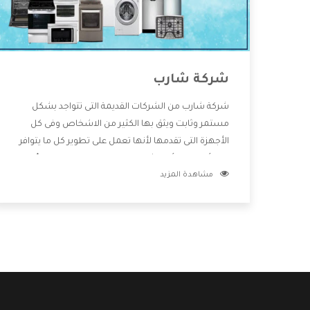
شركة شارب
شركة شارب من الشركات القديمة التى تتواجد بشكل
مستمر وثابت ويثق بها الكثير من الاشخاص وفى كل
الأجهزة التى تقدمها لأنها تعمل على تطوير كل ما يتوافر
فى الأسواق ولأنها شركة معروفة تهتم جدا بتوفير أفضل
مشاهدة المزيد
خدمات ما بعد البيع مع المنتجات وتقدم للعملاء أقوى
العروض والخصومات التى تسهل على المستهلك
الاستمتاع بشراء جميع ما نقدمه لكم معنا هتجد كل ما
هو جديد وأفضل