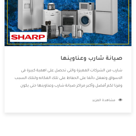
صيانة شارب وعناوينها
شارب من الشركات المميزة والتى تحصل على اهمية كبيرة فى
الاسواق وتعمل دائما على الحفاظ على تلك المكانه ولتلك السبب
وفرنا لكم أفضل وأكبر مراكز صيانة شارب وعناوينها حتى يكون
قريب من كل العملاء ويستطيع القيام بتصليح جميع المنتجات
مشاهدة المزيد
دون اى ازعاج كما أننا نهتم بكل ما يحتاجه المستهلك لكى نحافظ
على ثقتهم بنا ،وهتستمتع بأقوى العروض والخدمات ما بعد البيع
التى ترضى العميل