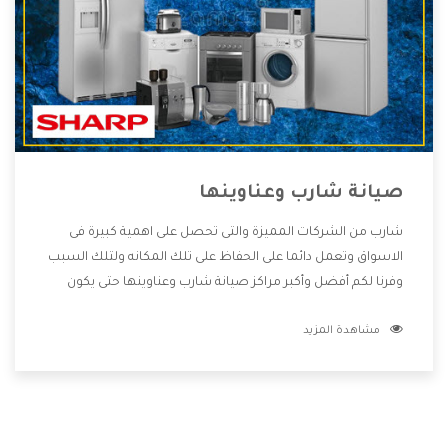
صيانة شارب وعناوينها
شارب من الشركات المميزة والتى تحصل على اهمية كبيرة فى
الاسواق وتعمل دائما على الحفاظ على تلك المكانه ولتلك السبب
وفرنا لكم أفضل وأكبر مراكز صيانة شارب وعناوينها حتى يكون
قريب من كل العملاء ويستطيع القيام بتصليح جميع المنتجات
مشاهدة المزيد
دون اى ازعاج كما أننا نهتم بكل ما يحتاجه المستهلك لكى نحافظ
على ثقتهم بنا ،وهتستمتع بأقوى العروض والخدمات ما بعد البيع
التى ترضى العميل