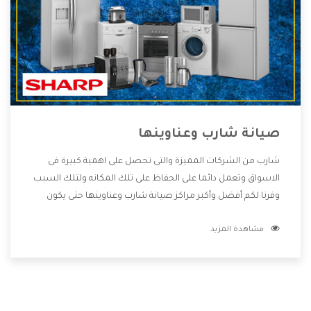
صيانة شارب وعناوينها
شارب من الشركات المميزة والتى تحصل على اهمية كبيرة فى
الاسواق وتعمل دائما على الحفاظ على تلك المكانه ولتلك السبب
وفرنا لكم أفضل وأكبر مراكز صيانة شارب وعناوينها حتى يكون
قريب من كل العملاء ويستطيع القيام بتصليح جميع المنتجات
مشاهدة المزيد
دون اى ازعاج كما أننا نهتم بكل ما يحتاجه المستهلك لكى نحافظ
على ثقتهم بنا ،وهتستمتع بأقوى العروض والخدمات ما بعد البيع
التى ترضى العميل