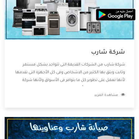
شركة شارب
شركة شارب من الشركات القديمة التى تتواجد بشكل مستمر
وثابت ويثق بها الكثير من الاشخاص وفى كل الأجهزة التى تقدمها
لأنها تعمل على تطوير كل ما يتوافر فى الأسواق ولأنها شركة
معروفة تهتم جدا بتوفير أفضل خدمات ما بعد البيع مع المنتجات
مشاهدة المزيد
وتقدم للعملاء أقوى العروض والخصومات التى تسهل على
المستهلك الاستمتاع بشراء جميع ما نقدمه لكم معنا هتجد كل
ما هو جديد وأفضل