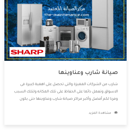
صيانة شارب وعناوينها
شارب من الشركات المميزة والتى تحصل على اهمية كبيرة فى
الاسواق وتعمل دائما على الحفاظ على تلك المكانه ولتلك السبب
وفرنا لكم أفضل وأكبر مراكز صيانة شارب وعناوينها حتى يكون
قريب من كل العملاء ويستطيع القيام بتصليح جميع المنتجات
مشاهدة المزيد
دون اى ازعاج كما أننا نهتم بكل ما يحتاجه المستهلك لكى نحافظ
على ثقتهم بنا ،وهتستمتع بأقوى العروض والخدمات ما بعد البيع
التى ترضى العميل