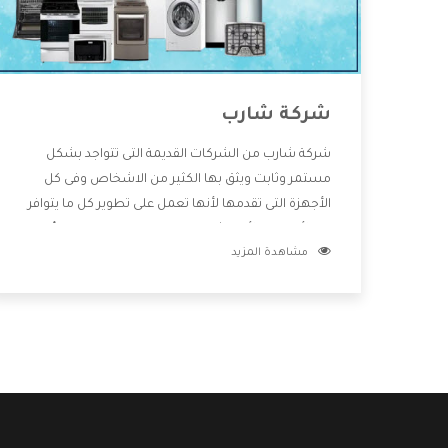
شركة شارب
شركة شارب من الشركات القديمة التى تتواجد بشكل
مستمر وثابت ويثق بها الكثير من الاشخاص وفى كل
الأجهزة التى تقدمها لأنها تعمل على تطوير كل ما يتوافر
فى الأسواق ولأنها شركة معروفة تهتم جدا بتوفير أفضل
مشاهدة المزيد
خدمات ما بعد البيع مع المنتجات وتقدم للعملاء أقوى
العروض والخصومات التى تسهل على المستهلك
الاستمتاع بشراء جميع ما نقدمه لكم معنا هتجد كل ما
هو جديد وأفضل