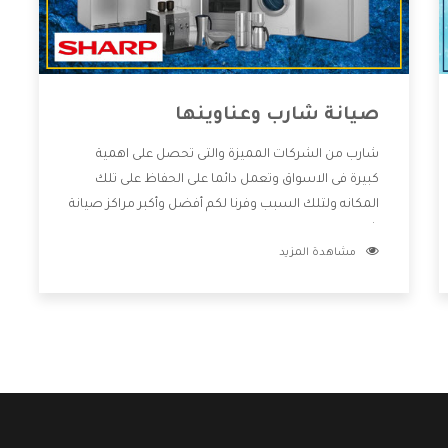
صيانة شارب وعناوينها
شارب من الشركات المميزة والتى تحصل على اهمية
كبيرة فى الاسواق وتعمل دائما على الحفاظ على تلك
المكانه ولتلك السبب وفرنا لكم أفضل وأكبر مراكز صيانة
شارب وعناوينها حتى يكون قريب من كل العملاء
مشاهدة المزيد
ويستطيع القيام بتصليح جميع المنتجات دون اى ازعاج
كما أننا نهتم بكل ما يحتاجه المستهلك لكى نحافظ على
ثقتهم بنا ،وهتستمتع بأقوى العروض والخدمات ما بعد
البيع التى ترضى العميل