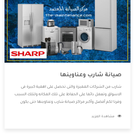
صيانة شارب وعناوينها
شارب من الشركات المميزة والتى تحصل على اهمية كبيرة فى
الاسواق وتعمل دائما على الحفاظ على تلك المكانه ولتلك السبب
وفرنا لكم أفضل وأكبر مراكز صيانة شارب وعناوينها حتى يكون
قريب من كل العملاء ويستطيع القيام بتصليح جميع المنتجات
مشاهدة المزيد
دون اى ازعاج كما أننا نهتم بكل ما يحتاجه المستهلك لكى نحافظ
على ثقتهم بنا ،وهتستمتع بأقوى العروض والخدمات ما بعد البيع
التى ترضى العميل