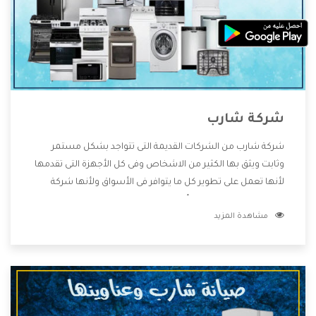
شركة شارب
شركة شارب من الشركات القديمة التى تتواجد بشكل مستمر
وثابت ويثق بها الكثير من الاشخاص وفى كل الأجهزة التى تقدمها
لأنها تعمل على تطوير كل ما يتوافر فى الأسواق ولأنها شركة
معروفة تهتم جدا بتوفير أفضل خدمات ما بعد البيع مع المنتجات
مشاهدة المزيد
وتقدم للعملاء أقوى العروض والخصومات التى تسهل على
المستهلك الاستمتاع بشراء جميع ما نقدمه لكم معنا هتجد كل
ما هو جديد وأفضل