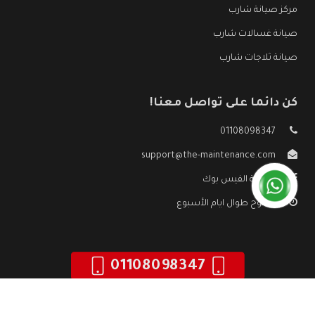
مركز صيانة شارب
صيانة غسالات شارب
صيانة ثلاجات شارب
كن دائما على تواصل معنا!
01108098347
support@the-maintenance.com
صفحة الفيس بوك
مفتوح طوال ايام الأسبوع
01108098347
جميع الحقوق محفوظه ©
صيانة شارب