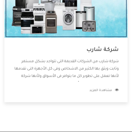
شركة شارب
شركة شارب من الشركات القديمة التى تتواجد بشكل مستمر
وثابت ويثق بها الكثير من الاشخاص وفى كل الأجهزة التى تقدمها
لأنها تعمل على تطوير كل ما يتوافر فى الأسواق ولأنها شركة
معروفة تهتم جدا بتوفير أفضل خدمات ما بعد البيع مع المنتجات
مشاهدة المزيد
وتقدم للعملاء أقوى العروض والخصومات التى تسهل على
المستهلك الاستمتاع بشراء جميع ما نقدمه لكم معنا هتجد كل
ما هو جديد وأفضل