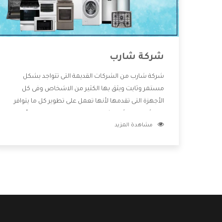
شركة شارب
شركة شارب من الشركات القديمة التى تتواجد بشكل
مستمر وثابت ويثق بها الكثير من الاشخاص وفى كل
الأجهزة التى تقدمها لأنها تعمل على تطوير كل ما يتوافر
فى الأسواق ولأنها شركة معروفة تهتم جدا بتوفير أفضل
مشاهدة المزيد
خدمات ما بعد البيع مع المنتجات وتقدم للعملاء أقوى
العروض والخصومات التى تسهل على المستهلك
الاستمتاع بشراء جميع ما نقدمه لكم معنا هتجد كل ما
هو جديد وأفضل