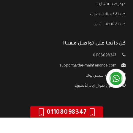
مركز صيانة شارب
صيانة غسالات شارب
صيانة ثلاجات شارب
كن دائما على تواصل معنا!
01108098347
support@the-maintenance.com
صفحة الفيس بوك
مفتوح طوال ايام الأسبوع
01108098347
جميع الحقوق محفوظه ©
صيانة شارب