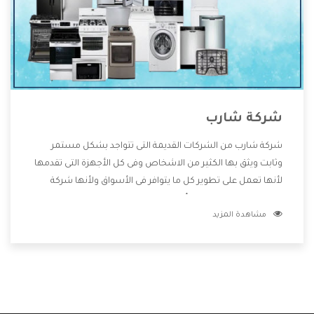
شركة شارب
شركة شارب من الشركات القديمة التى تتواجد بشكل مستمر
وثابت ويثق بها الكثير من الاشخاص وفى كل الأجهزة التى تقدمها
لأنها تعمل على تطوير كل ما يتوافر فى الأسواق ولأنها شركة
معروفة تهتم جدا بتوفير أفضل خدمات ما بعد البيع مع المنتجات
مشاهدة المزيد
وتقدم للعملاء أقوى العروض والخصومات التى تسهل على
المستهلك الاستمتاع بشراء جميع ما نقدمه لكم معنا هتجد كل
ما هو جديد وأفضل