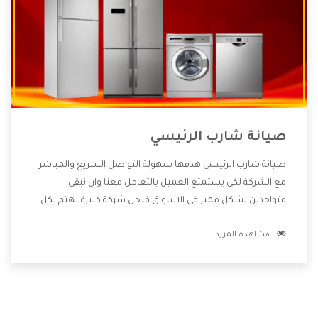
صيانة شارب الرئيسي
صيانة شارب الرئيسي هدفها سهولة التواصل السريع والمباشر
مع الشركة لكى يستمتع العميل بالتعامل معنا وان نبقى
متواجدين بشكل مميز فى الاسواق فنحن شركة كبيرة نهتم بكل
التفاصيل المهمة للعميل وان يستمتع بالخدمات التى تنفرد
مشاهدة المزيد
الشركة بها والتى تكون منها خدمة الصيانة التى تكون من أهم
الخدمات التى يرغب بها العميل لأنها تحافظ على كفاءة المنتج
كما أن شركة شارب تقدم لنا جميع الأجهزة التى نبحث عنها وأقوى
الأسعار التى تكون مناسبة لكثير من العملاء