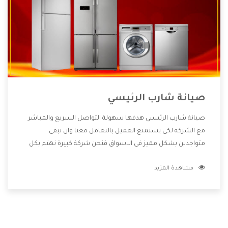
صيانة شارب الرئيسي
صيانة شارب الرئيسي هدفها سهولة التواصل السريع والمباشر
مع الشركة لكى يستمتع العميل بالتعامل معنا وان نبقى
متواجدين بشكل مميز فى الاسواق فنحن شركة كبيرة نهتم بكل
التفاصيل المهمة للعميل وان يستمتع بالخدمات التى تنفرد
مشاهدة المزيد
الشركة بها والتى تكون منها خدمة الصيانة التى تكون من أهم
الخدمات التى يرغب بها العميل لأنها تحافظ على كفاءة المنتج
كما أن شركة شارب تقدم لنا جميع الأجهزة التى نبحث عنها وأقوى
الأسعار التى تكون مناسبة لكثير من العملاء