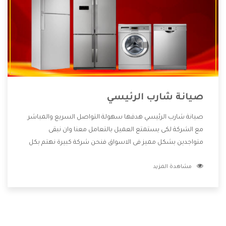
صيانة شارب الرئيسي
صيانة شارب الرئيسي هدفها سهولة التواصل السريع والمباشر
مع الشركة لكى يستمتع العميل بالتعامل معنا وان نبقى
متواجدين بشكل مميز فى الاسواق فنحن شركة كبيرة نهتم بكل
التفاصيل المهمة للعميل وان يستمتع بالخدمات التى تنفرد
مشاهدة المزيد
الشركة بها والتى تكون منها خدمة الصيانة التى تكون من أهم
الخدمات التى يرغب بها العميل لأنها تحافظ على كفاءة المنتج
كما أن شركة شارب تقدم لنا جميع الأجهزة التى نبحث عنها وأقوى
الأسعار التى تكون مناسبة لكثير من العملاء