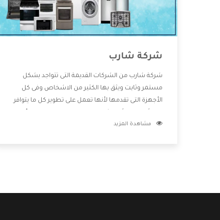
شركة شارب
شركة شارب من الشركات القديمة التى تتواجد بشكل
مستمر وثابت ويثق بها الكثير من الاشخاص وفى كل
الأجهزة التى تقدمها لأنها تعمل على تطوير كل ما يتوافر
فى الأسواق ولأنها شركة معروفة تهتم جدا بتوفير أفضل
مشاهدة المزيد
خدمات ما بعد البيع مع المنتجات وتقدم للعملاء أقوى
العروض والخصومات التى تسهل على المستهلك
الاستمتاع بشراء جميع ما نقدمه لكم معنا هتجد كل ما
هو جديد وأفضل