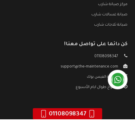
مركز صيانة شارب
صيانة غسالات شارب
صيانة ثلاجات شارب
كن دائما على تواصل معنا!
01108098347
support@the-maintenance.com
صفحة الفيس بوك
مفتوح طوال ايام الأسبوع
01108098347
جميع الحقوق محفوظه ©
صيانة شارب