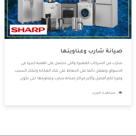
صيانة شارب وعناوينها
شارب من الشركات المميزة والتى تحصل على اهمية كبيرة فى
الاسواق وتعمل دائما على الحفاظ على تلك المكانه ولتلك السبب
وفرنا لكم أفضل وأكبر مراكز صيانة شارب وعناوينها حتى يكون
قريب من كل العملاء ويستطيع القيام بتصليح جميع المنتجات
مشاهدة المزيد
دون اى ازعاج كما أننا نهتم بكل ما يحتاجه المستهلك لكى نحافظ
على ثقتهم بنا ،وهتستمتع بأقوى العروض والخدمات ما بعد البيع
التى ترضى العميل