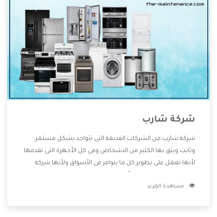
شركة شارب
شركة شارب من الشركات القديمة التى تتواجد بشكل مستمر
وثابت ويثق بها الكثير من الاشخاص وفى كل الأجهزة التى تقدمها
لأنها تعمل على تطوير كل ما يتوافر فى الأسواق ولأنها شركة
معروفة تهتم جدا بتوفير أفضل خدمات ما بعد البيع مع المنتجات
مشاهدة المزيد
وتقدم للعملاء أقوى العروض والخصومات التى تسهل على
المستهلك الاستمتاع بشراء جميع ما نقدمه لكم معنا هتجد كل
ما هو جديد وأفضل