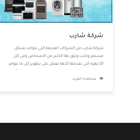
شركة شارب
شركة شارب من الشركات القديمة التى تتواجد بشكل
مستمر وثابت ويثق بها الكثير من الاشخاص وفى كل
الأجهزة التى تقدمها لأنها تعمل على تطوير كل ما يتوافر
فى الأسواق ولأنها شركة معروفة تهتم جدا بتوفير أفضل
مشاهدة المزيد
خدمات ما بعد البيع مع المنتجات وتقدم للعملاء أقوى
العروض والخصومات التى تسهل على المستهلك
الاستمتاع بشراء جميع ما نقدمه لكم معنا هتجد كل ما
هو جديد وأفضل