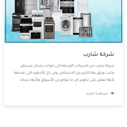
شركة شارب
شركة شارب من الشركات القديمة التى تتواجد بشكل مستمر
وثابت ويثق بها الكثير من الاشخاص وفى كل الأجهزة التى تقدمها
لأنها تعمل على تطوير كل ما يتوافر فى الأسواق ولأنها شركة
معروفة تهتم جدا بتوفير أفضل خدمات ما بعد البيع مع المنتجات
مشاهدة المزيد
وتقدم للعملاء أقوى العروض والخصومات التى تسهل على
المستهلك الاستمتاع بشراء جميع ما نقدمه لكم معنا هتجد كل
ما هو جديد وأفضل