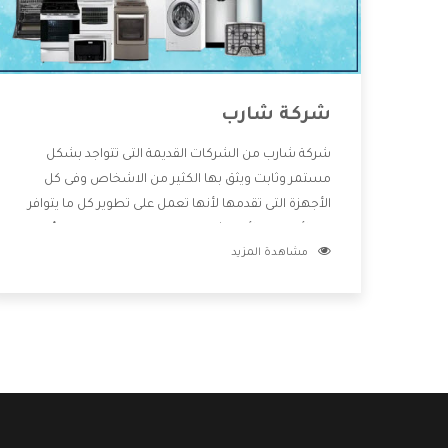
شركة شارب
شركة شارب من الشركات القديمة التى تتواجد بشكل
مستمر وثابت ويثق بها الكثير من الاشخاص وفى كل
الأجهزة التى تقدمها لأنها تعمل على تطوير كل ما يتوافر
فى الأسواق ولأنها شركة معروفة تهتم جدا بتوفير أفضل
مشاهدة المزيد
خدمات ما بعد البيع مع المنتجات وتقدم للعملاء أقوى
العروض والخصومات التى تسهل على المستهلك
الاستمتاع بشراء جميع ما نقدمه لكم معنا هتجد كل ما
هو جديد وأفضل