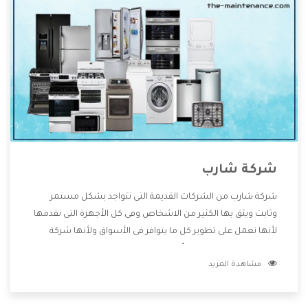
شركة شارب
شركة شارب من الشركات القديمة التى تتواجد بشكل مستمر
وثابت ويثق بها الكثير من الاشخاص وفى كل الأجهزة التى تقدمها
لأنها تعمل على تطوير كل ما يتوافر فى الأسواق ولأنها شركة
معروفة تهتم جدا بتوفير أفضل خدمات ما بعد البيع مع المنتجات
مشاهدة المزيد
وتقدم للعملاء أقوى العروض والخصومات التى تسهل على
المستهلك الاستمتاع بشراء جميع ما نقدمه لكم معنا هتجد كل
ما هو جديد وأفضل