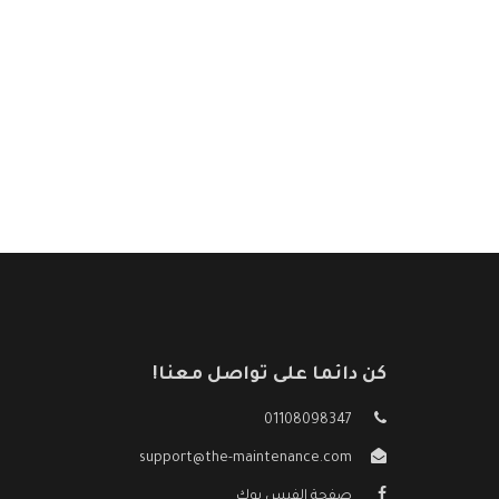
كن دائما على تواصل معنا!
01108098347
support@the-maintenance.com
صفحة الفيس بوك