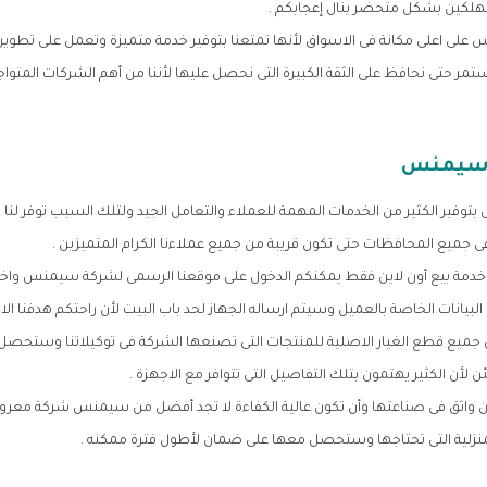
هلكين بشكل متحضر ينال إعجابكم .
 اعلى مكانة فى الاسواق لأنها تمتعنا بتوفير خدمة متميزة وتعمل على تطوير 
حتى نحافظ على الثقة الكبيرة التى نحصل عليها لأننا من أهم الشركات المتواجد
 سيمنس
وفير الكثير من الخدمات المهمة للعملاء والتعامل الجيد ولتلك السبب توفر لنا 
ى جميع المحافظات حتى تكون قريبة من جميع عملاءنا الكرام المتميزين .
دمة بيع أون لاين فقط يمكنكم الدخول على موقعنا الرسمى لشركة سيمنس واختي
بيانات الخاصة بالعميل وسيتم ارساله الجهاز لحد باب البيت لأن راحتكم هدفنا الاو
جميع قطع الغيار الاصلية للمنتجات التى تصنعها الشركة فى توكيلاتنا وستحص
لأن الكثير يهتمون بتلك التفاصيل التى تتوافر مع الاجهزة .
ن واثق فى صناعتها وأن تكون عالية الكفاءة لا تجد أفضل من سيمنس شركة معروف
منزلية التى تحتاجها وستحصل معها على ضمان لأطول فترة ممكنه .