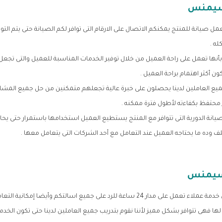
 سيمنس
 بعمل صيانة للمنتج يمكنكم الاتصال على الارقام التى توافر لكم الصيانة حتى يتم ا
له .
ها تعمل على راحة العميل من خلال توفير الخدمات المناسبة للعميل والتى تجع
ن أكثر اهتمام براحة العميل .
جميع العاملين لدينا يحصلون على خبرة عالية تجعلهم متمكنين من حل جميع المشا
ز محتفظ بكفاءته لأطول فترة ممكنه .
يانة الدورية التى تتوافر مع المنتج يستطيع العميل استخدامها باستمرار حتى يح
 وده ما يحتاجه العميل عند التعامل مع أحد الشركات التى يتعامل معها .
سيمنس
أحصل الان على أحسن خدمة عملاء تعمل على مدار 24 ساعة للرد على جميع اسالتكم وأيضا إمك
ا فهى تتوافر بشكل مميز لأننا نقوم بتدريب جميع العاملين لدينا حتى تكون الخدم