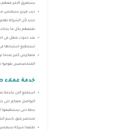
يستغرق الامر معهم وق
ديب فريزر سيمنس من أف
جديد لأن الشركة تهتم 
نمتعهم بكل ما يحتاجه 
عند حدوث عطل فى اجزا
تستطيع استبدلها فى ح
متفكرش كتير عندما تري
المتخصصين يقوموا بتص
خدمة عملاء ص
التواصل معكم حتى يتم 
بدقة حتى يستطيعوا ال
متحضر يليق باسم الشر
تمتعنا شركة سيمنس للأ