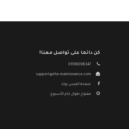
كن دائما على تواصل معنا!
01108098347
support@the-maintenance.com
صفحة الفيس بوك
مفتوح طوال ايام الأسبوع