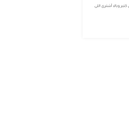
ير ويالا أشترى اللى