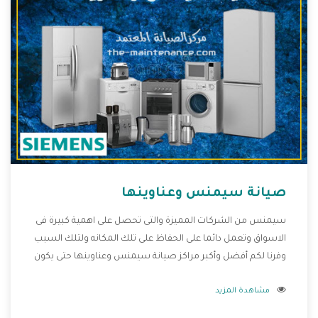
صيانة سيمنس وعناوينها
سيمنس من الشركات المميزة والتى تحصل على اهمية كبيرة فى
الاسواق وتعمل دائما على الحفاظ على تلك المكانه ولتلك السبب
وفرنا لكم أفضل وأكبر مراكز صيانة سيمنس وعناوينها حتى يكون
قريب من كل العملاء ويستطيع القيام بتصليح جميع المنتجات
مشاهدة المزيد
دون اى ازعاج كما أننا نهتم بكل ما يحتاجه المستهلك لكى نحافظ
على ثقتهم بنا ،وهتستمتع بأقوى العروض والخدمات ما بعد البيع