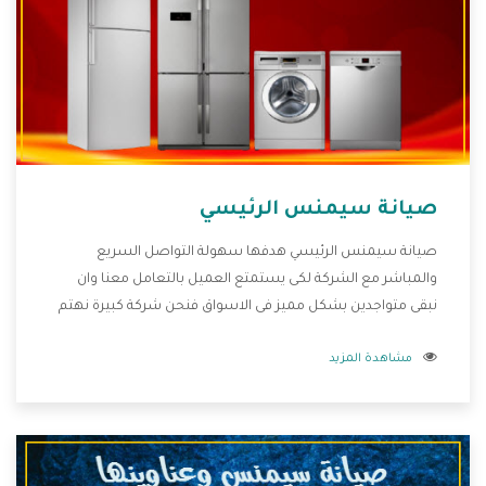
صيانة سيمنس الرئيسي
صيانة سيمنس الرئيسي هدفها سهولة التواصل السريع
والمباشر مع الشركة لكى يستمتع العميل بالتعامل معنا وان
نبقى متواجدين بشكل مميز فى الاسواق فنحن شركة كبيرة نهتم
بكل التفاصيل المهمة للعميل وان يستمتع بالخدمات التى تنفرد
مشاهدة المزيد
الشركة بها والتى تكون منها خدمة الصيانة التى تكون من أهم
الخدمات التى يرغب بها العميل لأنها تحافظ على كفاءة المنتج
كما أن شركة سيمنس تقدم لنا جميع الأجهزة التى نبحث عنها
وأقوى الأسعار التى تكون مناسبة لكثير من العملاء