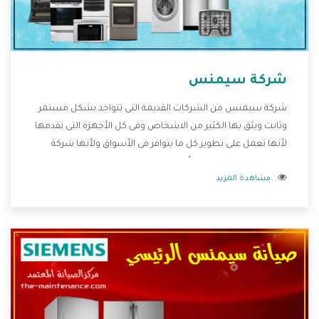
شركة سيمنس
شركة سيمنس من الشركات القديمة التى تتواجد بشكل مستمر
وثابت ويثق بها الكثير من الاشخاص وفى كل الأجهزة التى تقدمها
لأنها تعمل على تطوير كل ما يتوافر فى الأسواق ولأنها شركة
معروفة تهتم جدا بتوفير أفضل خدمات ما بعد البيع مع المنتجات
مشاهدة المزيد
وتقدم للعملاء أقوى العروض والخصومات التى تسهل على
المستهلك الاستمتاع بشراء جميع ما نقدمه لكم معنا هتجد كل
ما هو جديد وأفضل