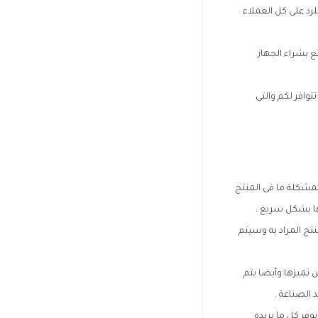
 التى تتوافر على مدار 24 ساعة دون توقف للرد على كل العملاء
 بشراء الجهاز
وافر لكم والتى
مشكلة ما فى المنتج
ا بشكل سريع .
نتج المراد به وسيتم
 تميزها وأيضا يتم
 الصناعة .
وفر كل ما يريده