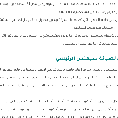
أحصل معنا على أفضل خدمات ما بعد البيع منها خدمة العملاء
ما يميزها التعامل المتحضر مع العملاء .
 على كافة الأجهزة التى تصنعها الشركة وتكون بأطول مدة تجعل العميل مستمتع
أى مشكله ضد عيوب الصناعه .
يل لأجهزة سيمنس يوجد به كل ما تريده وهتستمتع من خلاله بأقوى العروض التى تت
معنا هتجد كل ما هو أفضل ومختلف .
 لصيانة سيمنس الرئيسي
يمنس الرئيسي يتوافر أرقام خاصة بالشركة يتم الاتصال عليها فى حالة التعرض ل
ى التعامل فيمكننا من خلال ارقام الخط الساخن طلب شكوى وسيتم التعامل معه
 نستطيع من خلالها شراء الجهاز اون لاين فقط يتم الاتصال على الشركة وتحديد الم
جديد وتزويد الأجهزة الخاصة بها بأحدث الأساليب الحديثة المتطورة التى تزيد من
 يد أكبر فريق من المهندسين ليتم توفير أجهزة عالية الكفاءة ولا يوجد به عيوب ضد
 لها فى كل مكان وجميعها تمتعنا بالخدمات التى تكون قبل البيع وبعد البيع فنحن ن