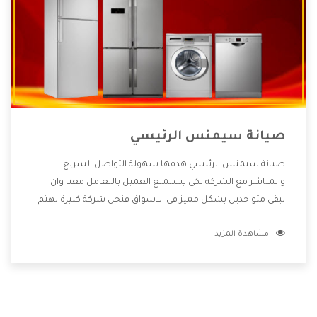
صيانة سيمنس الرئيسي
صيانة سيمنس الرئيسي هدفها سهولة التواصل السريع
والمباشر مع الشركة لكى يستمتع العميل بالتعامل معنا وان
نبقى متواجدين بشكل مميز فى الاسواق فنحن شركة كبيرة نهتم
بكل التفاصيل المهمة للعميل وان يستمتع بالخدمات التى تنفرد
مشاهدة المزيد
الشركة بها والتى تكون منها خدمة الصيانة التى تكون من أهم
الخدمات التى يرغب بها العميل لأنها تحافظ على كفاءة المنتج
كما أن شركة سيمنس تقدم لنا جميع الأجهزة التى نبحث عنها
وأقوى الأسعار التى تكون مناسبة لكثير من العملاء