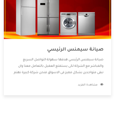
صيانة سيمنس الرئيسي
صيانة سيمنس الرئيسي هدفها سهولة التواصل السريع
والمباشر مع الشركة لكى يستمتع العميل بالتعامل معنا وان
نبقى متواجدين بشكل مميز فى الاسواق فنحن شركة كبيرة نهتم
بكل التفاصيل المهمة للعميل وان يستمتع بالخدمات التى تنفرد
مشاهدة المزيد
الشركة بها والتى تكون منها خدمة الصيانة التى تكون من أهم
الخدمات التى يرغب بها العميل لأنها تحافظ على كفاءة المنتج
كما أن شركة سيمنس تقدم لنا جميع الأجهزة التى نبحث عنها
وأقوى الأسعار التى تكون مناسبة لكثير من العملاء