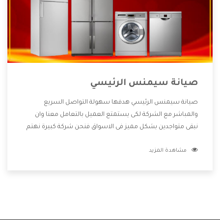
صيانة سيمنس الرئيسي
صيانة سيمنس الرئيسي هدفها سهولة التواصل السريع
والمباشر مع الشركة لكى يستمتع العميل بالتعامل معنا وان
نبقى متواجدين بشكل مميز فى الاسواق فنحن شركة كبيرة نهتم
بكل التفاصيل المهمة للعميل وان يستمتع بالخدمات التى تنفرد
مشاهدة المزيد
الشركة بها والتى تكون منها خدمة الصيانة التى تكون من أهم
الخدمات التى يرغب بها العميل لأنها تحافظ على كفاءة المنتج
كما أن شركة سيمنس تقدم لنا جميع الأجهزة التى نبحث عنها
وأقوى الأسعار التى تكون مناسبة لكثير من العملاء