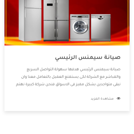
صيانة سيمنس الرئيسي
صيانة سيمنس الرئيسي هدفها سهولة التواصل السريع
والمباشر مع الشركة لكى يستمتع العميل بالتعامل معنا وان
نبقى متواجدين بشكل مميز فى الاسواق فنحن شركة كبيرة نهتم
بكل التفاصيل المهمة للعميل وان يستمتع بالخدمات التى تنفرد
مشاهدة المزيد
الشركة بها والتى تكون منها خدمة الصيانة التى تكون من أهم
الخدمات التى يرغب بها العميل لأنها تحافظ على كفاءة المنتج
كما أن شركة سيمنس تقدم لنا جميع الأجهزة التى نبحث عنها
وأقوى الأسعار التى تكون مناسبة لكثير من العملاء