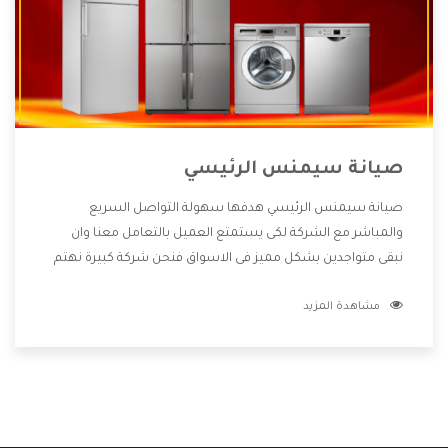
صيانة سيمنس الرئيسي
صيانة سيمنس الرئيسي هدفها سهولة التواصل السريع
والمباشر مع الشركة لكى يستمتع العميل بالتعامل معنا وان
نبقى متواجدين بشكل مميز فى الاسواق فنحن شركة كبيرة نهتم
بكل التفاصيل المهمة للعميل وان يستمتع بالخدمات التى تنفرد
مشاهدة المزيد
الشركة بها والتى تكون منها خدمة الصيانة التى تكون من أهم
الخدمات التى يرغب بها العميل لأنها تحافظ على كفاءة المنتج
كما أن شركة سيمنس تقدم لنا جميع الأجهزة التى نبحث عنها
وأقوى الأسعار التى تكون مناسبة لكثير من العملاء