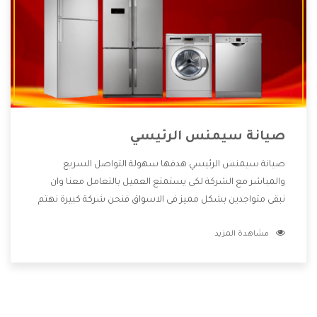
صيانة سيمنس الرئيسي
صيانة سيمنس الرئيسي هدفها سهولة التواصل السريع
والمباشر مع الشركة لكى يستمتع العميل بالتعامل معنا وان
نبقى متواجدين بشكل مميز فى الاسواق فنحن شركة كبيرة نهتم
بكل التفاصيل المهمة للعميل وان يستمتع بالخدمات التى تنفرد
مشاهدة المزيد
الشركة بها والتى تكون منها خدمة الصيانة التى تكون من أهم
الخدمات التى يرغب بها العميل لأنها تحافظ على كفاءة المنتج
كما أن شركة سيمنس تقدم لنا جميع الأجهزة التى نبحث عنها
وأقوى الأسعار التى تكون مناسبة لكثير من العملاء