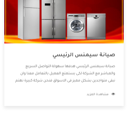
صيانة سيمنس الرئيسي
صيانة سيمنس الرئيسي هدفها سهولة التواصل السريع
والمباشر مع الشركة لكى يستمتع العميل بالتعامل معنا وان
نبقى متواجدين بشكل مميز فى الاسواق فنحن شركة كبيرة نهتم
بكل التفاصيل المهمة للعميل وان يستمتع بالخدمات التى تنفرد
مشاهدة المزيد
الشركة بها والتى تكون منها خدمة الصيانة التى تكون من أهم
الخدمات التى يرغب بها العميل لأنها تحافظ على كفاءة المنتج
كما أن شركة سيمنس تقدم لنا جميع الأجهزة التى نبحث عنها
وأقوى الأسعار التى تكون مناسبة لكثير من العملاء