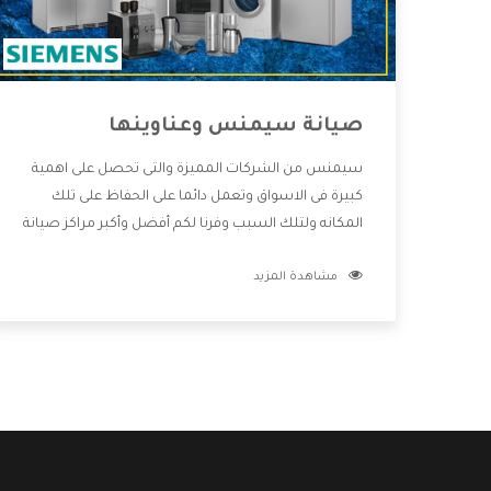
صيانة سيمنس وعناوينها
سيمنس من الشركات المميزة والتى تحصل على اهمية
كبيرة فى الاسواق وتعمل دائما على الحفاظ على تلك
المكانه ولتلك السبب وفرنا لكم أفضل وأكبر مراكز صيانة
سيمنس وعناوينها حتى يكون قريب من كل العملاء
مشاهدة المزيد
ويستطيع القيام بتصليح جميع المنتجات دون اى ازعاج
كما أننا نهتم بكل ما يحتاجه المستهلك لكى نحافظ على
ثقتهم بنا ،وهتستمتع بأقوى العروض والخدمات ما بعد
البيع التى ترضى العميل