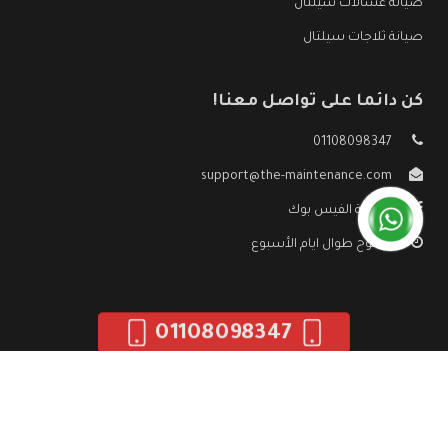
صيانة غسالات سيلتال
صيانة ثلاجات سيلتال
كن دائما على تواصل معنا!
01108098347
support@the-maintenance.com
صفحة الفيس بوك
مفتوح طوال ايام الأسبوع
01108098347
جميع الحقوق محفوظه ©
صيانة سيلتال