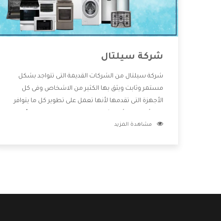
شركة سيلتال
شركة سيلتال من الشركات القديمة التى تتواجد بشكل
مستمر وثابت ويثق بها الكثير من الاشخاص وفى كل
الأجهزة التى تقدمها لأنها تعمل على تطوير كل ما يتوافر
فى الأسواق ولأنها شركة معروفة تهتم جدا بتوفير أفضل
مشاهدة المزيد
خدمات ما بعد البيع مع المنتجات وتقدم للعملاء أقوى
العروض والخصومات التى تسهل على المستهلك
الاستمتاع بشراء جميع ما نقدمه لكم معنا هتجد كل ما
هو جديد وأفضل