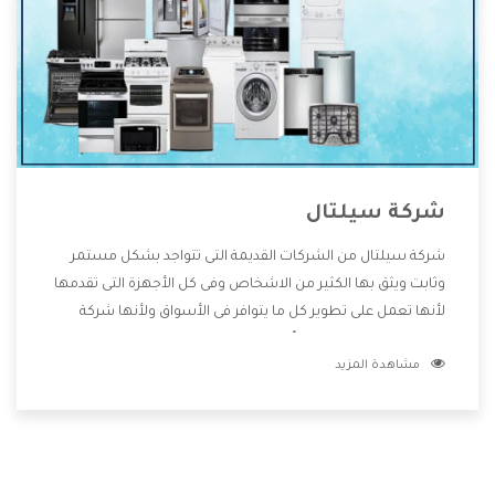
شركة سيلتال
شركة سيلتال من الشركات القديمة التى تتواجد بشكل مستمر
وثابت ويثق بها الكثير من الاشخاص وفى كل الأجهزة التى تقدمها
لأنها تعمل على تطوير كل ما يتوافر فى الأسواق ولأنها شركة
معروفة تهتم جدا بتوفير أفضل خدمات ما بعد البيع مع المنتجات
مشاهدة المزيد
وتقدم للعملاء أقوى العروض والخصومات التى تسهل على
المستهلك الاستمتاع بشراء جميع ما نقدمه لكم معنا هتجد كل
ما هو جديد وأفضل